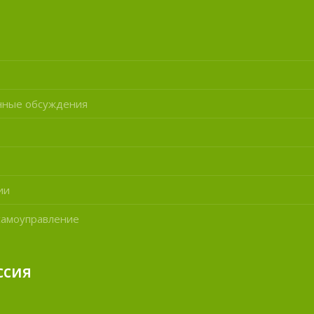
нные обсуждения
ии
самоуправление
ссия