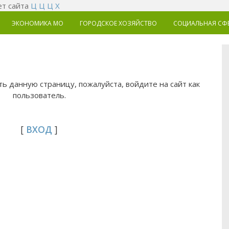
т сайта
Ц
Ц
Ц
Х
ЭКОНОМИКА MO
ГОРОДСКОЕ ХОЗЯЙСТВО
СОЦИАЛЬНАЯ СФ
ь данную страницу, пожалуйста, войдите на сайт как
пользователь.
[
ВХОД
]