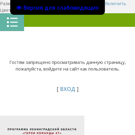
Размер шрифта:
A
A
A
Изображения
Выключить
Включить
Версия для слабовидящих
Цвет сайта
Ц
Ц
Ц
Х
Гостям запрещено просматривать данную страницу,
пожалуйста, войдите на сайт как пользователь.
[
ВХОД
]