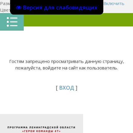
Размер шрифта:
A
A
A
Изображения
Выключить
Включить
Версия для слабовидящих
Цвет сайта
Ц
Ц
Ц
Х
Гостям запрещено просматривать данную страницу,
пожалуйста, войдите на сайт как пользователь.
[
ВХОД
]