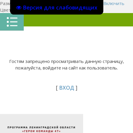
Размер шрифта:
A
A
A
Изображения
Выключить
Включить
Версия для слабовидящих
Цвет сайта
Ц
Ц
Ц
Х
Гостям запрещено просматривать данную страницу,
пожалуйста, войдите на сайт как пользователь.
[
ВХОД
]