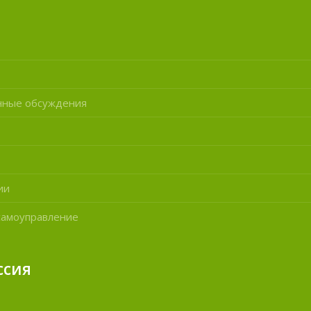
нные обсуждения
ии
самоуправление
ссия