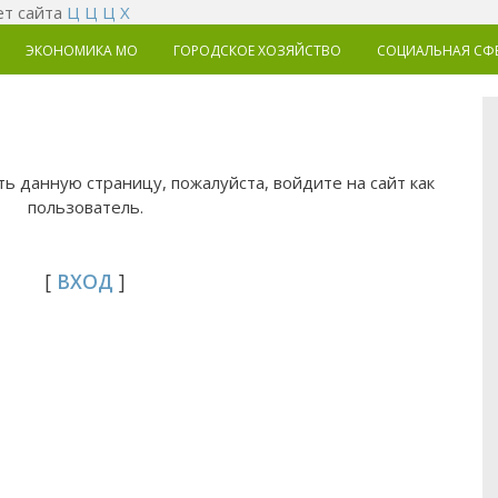
т сайта
Ц
Ц
Ц
Х
ЭКОНОМИКА MO
ГОРОДСКОЕ ХОЗЯЙСТВО
СОЦИАЛЬНАЯ СФ
ь данную страницу, пожалуйста, войдите на сайт как
пользователь.
[
ВХОД
]