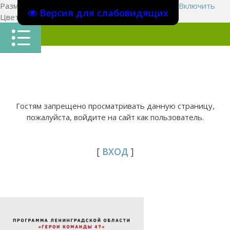
Размер шрифта:
A
A
A
Изображения
Выключить
Включить
Версия для слабовидящих
Цвет сайта
Ц
Ц
Ц
Х
Гостям запрещено просматривать данную страницу,
пожалуйста, войдите на сайт как пользователь.
[
ВХОД
]