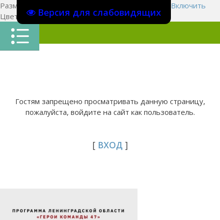
Размер шрифта:
A
A
A
Изображения
Выключить
Включить
Версия для слабовидящих
Цвет сайта
Ц
Ц
Ц
Х
Гостям запрещено просматривать данную страницу,
пожалуйста, войдите на сайт как пользователь.
[
ВХОД
]