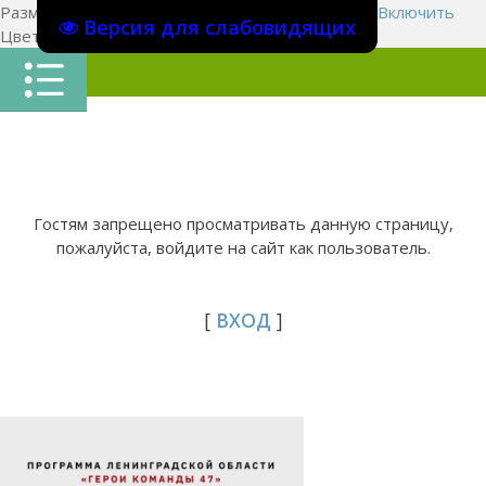
Размер шрифта:
A
A
A
Изображения
Выключить
Включить
Версия для слабовидящих
Цвет сайта
Ц
Ц
Ц
Х
Гостям запрещено просматривать данную страницу,
пожалуйста, войдите на сайт как пользователь.
[
ВХОД
]