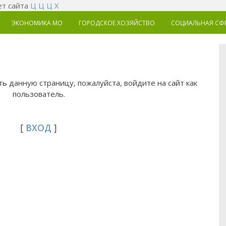
т сайта
Ц
Ц
Ц
Х
ЭКОНОМИКА MO
ГОРОДСКОЕ ХОЗЯЙСТВО
СОЦИАЛЬНАЯ СФ
ь данную страницу, пожалуйста, войдите на сайт как
пользователь.
[
ВХОД
]