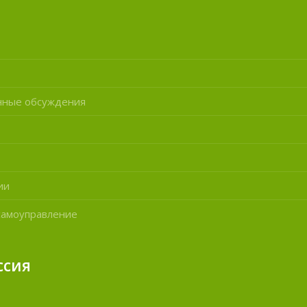
нные обсуждения
ии
самоуправление
ссия