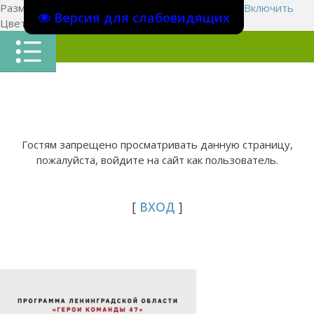
Размер шрифта:
A
A
A
Изображения
Выключить
Включить
Версия для слабовидящих
Цвет сайта
Ц
Ц
Ц
Х
Гостям запрещено просматривать данную страницу,
пожалуйста, войдите на сайт как пользователь.
[
ВХОД
]