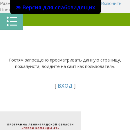
Размер шрифта:
A
A
A
Изображения
Выключить
Включить
Версия для слабовидящих
Цвет сайта
Ц
Ц
Ц
Х
Гостям запрещено просматривать данную страницу,
пожалуйста, войдите на сайт как пользователь.
[
ВХОД
]