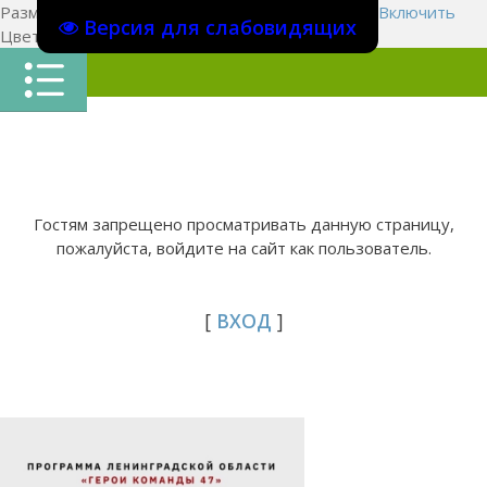
Размер шрифта:
A
A
A
Изображения
Выключить
Включить
Версия для слабовидящих
Цвет сайта
Ц
Ц
Ц
Х
Гостям запрещено просматривать данную страницу,
пожалуйста, войдите на сайт как пользователь.
[
ВХОД
]