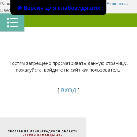
Размер шрифта:
A
A
A
Изображения
Выключить
Включить
Версия для слабовидящих
Цвет сайта
Ц
Ц
Ц
Х
Гостям запрещено просматривать данную страницу,
пожалуйста, войдите на сайт как пользователь.
[
ВХОД
]