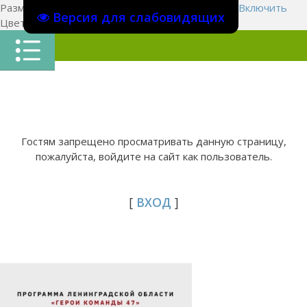
Размер шрифта:
A
A
A
Изображения
Выключить
Включить
Версия для слабовидящих
Цвет сайта
Ц
Ц
Ц
Х
Гостям запрещено просматривать данную страницу,
пожалуйста, войдите на сайт как пользователь.
[
ВХОД
]