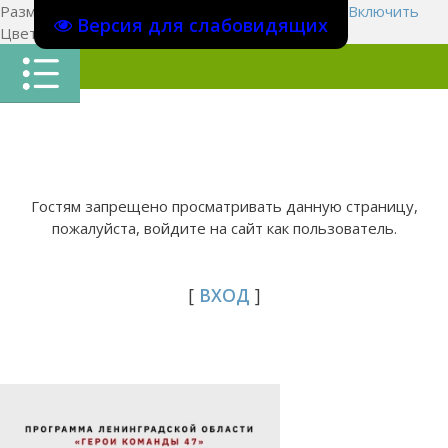
Размер шрифта:
A
A
A
Изображения
Выключить
Включить
Версия для слабовидящих
Цвет сайта
Ц
Ц
Ц
Х
Гостям запрещено просматривать данную страницу,
пожалуйста, войдите на сайт как пользователь.
[
ВХОД
]