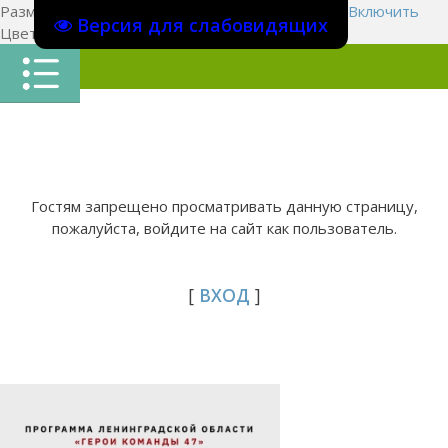
Размер шрифта:
A
A
A
Изображения
Выключить
Включить
Версия для слабовидящих
Цвет сайта
Ц
Ц
Ц
Х
Гостям запрещено просматривать данную страницу,
пожалуйста, войдите на сайт как пользователь.
[
ВХОД
]