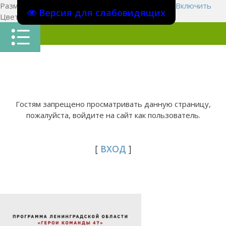
Размер шрифта:
A
A
A
Изображения
Выключить
Включить
Версия для слабовидящих
Цвет сайта
Ц
Ц
Ц
Х
Гостям запрещено просматривать данную страницу,
пожалуйста, войдите на сайт как пользователь.
[
ВХОД
]