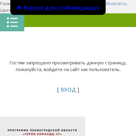
Размер шрифта:
A
A
A
Изображения
Выключить
Включить
Версия для слабовидящих
Цвет сайта
Ц
Ц
Ц
Х
Гостям запрещено просматривать данную страницу,
пожалуйста, войдите на сайт как пользователь.
[
ВХОД
]