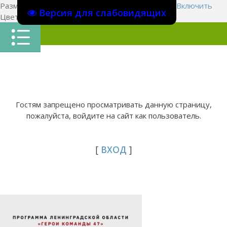
Размер шрифта:
A
A
A
Изображения
Выключить
Включить
Версия для слабовидящих
Цвет сайта
Ц
Ц
Ц
Х
Гостям запрещено просматривать данную страницу,
пожалуйста, войдите на сайт как пользователь.
[
ВХОД
]