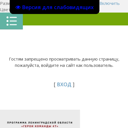
Размер шрифта:
A
A
A
Изображения
Выключить
Включить
Версия для слабовидящих
Цвет сайта
Ц
Ц
Ц
Х
Гостям запрещено просматривать данную страницу,
пожалуйста, войдите на сайт как пользователь.
[
ВХОД
]