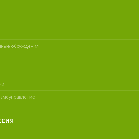
нные обсуждения
ии
самоуправление
ссия