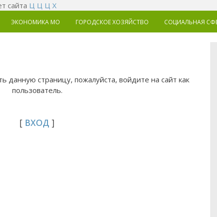
т сайта
Ц
Ц
Ц
Х
ЭКОНОМИКА MO
ГОРОДСКОЕ ХОЗЯЙСТВО
СОЦИАЛЬНАЯ СФ
ь данную страницу, пожалуйста, войдите на сайт как
пользователь.
[
ВХОД
]