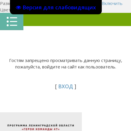
Размер шрифта:
A
A
A
Изображения
Выключить
Включить
Версия для слабовидящих
Цвет сайта
Ц
Ц
Ц
Х
Гостям запрещено просматривать данную страницу,
пожалуйста, войдите на сайт как пользователь.
[
ВХОД
]