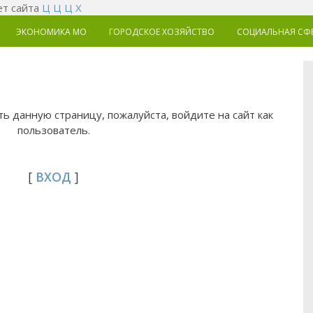
т сайта
Ц
Ц
Ц
Х
ЭКОНОМИКА MO
ГОРОДСКОЕ ХОЗЯЙСТВО
СОЦИАЛЬНАЯ СФ
ь данную страницу, пожалуйста, войдите на сайт как
пользователь.
[
ВХОД
]