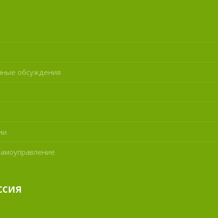
нные обсуждения
ии
самоуправление
ссия