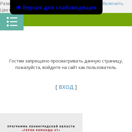
Размер шрифта:
A
A
A
Изображения
Выключить
Включить
Версия для слабовидящих
Цвет сайта
Ц
Ц
Ц
Х
Гостям запрещено просматривать данную страницу,
пожалуйста, войдите на сайт как пользователь.
[
ВХОД
]