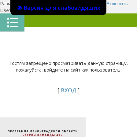
Размер шрифта:
A
A
A
Изображения
Выключить
Включить
Версия для слабовидящих
Цвет сайта
Ц
Ц
Ц
Х
Гостям запрещено просматривать данную страницу,
пожалуйста, войдите на сайт как пользователь.
[
ВХОД
]