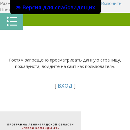
Размер шрифта:
A
A
A
Изображения
Выключить
Включить
Версия для слабовидящих
Цвет сайта
Ц
Ц
Ц
Х
Гостям запрещено просматривать данную страницу,
пожалуйста, войдите на сайт как пользователь.
[
ВХОД
]