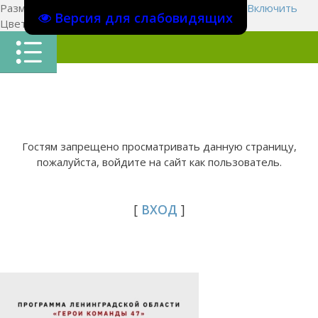
Размер шрифта:
A
A
A
Изображения
Выключить
Включить
Версия для слабовидящих
Цвет сайта
Ц
Ц
Ц
Х
Гостям запрещено просматривать данную страницу,
пожалуйста, войдите на сайт как пользователь.
[
ВХОД
]