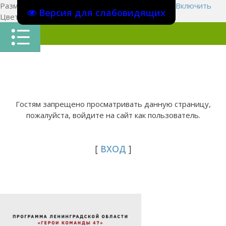
Размер шрифта:
A
A
A
Изображения
Выключить
Включить
Версия для слабовидящих
Цвет сайта
Ц
Ц
Ц
Х
Гостям запрещено просматривать данную страницу,
пожалуйста, войдите на сайт как пользователь.
[
ВХОД
]