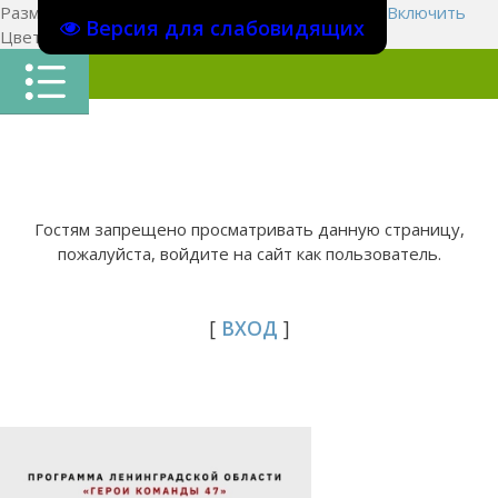
Размер шрифта:
A
A
A
Изображения
Выключить
Включить
Версия для слабовидящих
Цвет сайта
Ц
Ц
Ц
Х
Гостям запрещено просматривать данную страницу,
пожалуйста, войдите на сайт как пользователь.
[
ВХОД
]