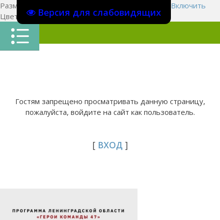
Размер шрифта:
A
A
A
Изображения
Выключить
Включить
Версия для слабовидящих
Цвет сайта
Ц
Ц
Ц
Х
Гостям запрещено просматривать данную страницу,
пожалуйста, войдите на сайт как пользователь.
[
ВХОД
]