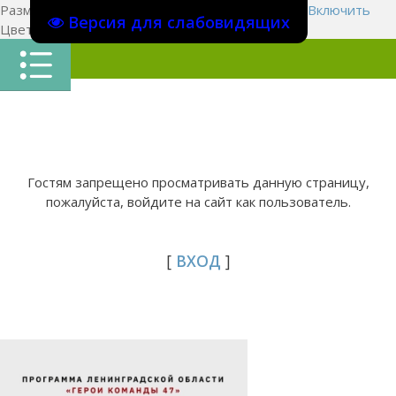
Размер шрифта:
A
A
A
Изображения
Выключить
Включить
Версия для слабовидящих
Цвет сайта
Ц
Ц
Ц
Х
Гостям запрещено просматривать данную страницу,
пожалуйста, войдите на сайт как пользователь.
[
ВХОД
]