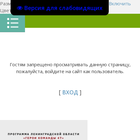
Размер шрифта:
A
A
A
Изображения
Выключить
Включить
Версия для слабовидящих
Цвет сайта
Ц
Ц
Ц
Х
Гостям запрещено просматривать данную страницу,
пожалуйста, войдите на сайт как пользователь.
[
ВХОД
]