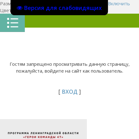
Размер шрифта:
A
A
A
Изображения
Выключить
Включить
Версия для слабовидящих
Цвет сайта
Ц
Ц
Ц
Х
Гостям запрещено просматривать данную страницу,
пожалуйста, войдите на сайт как пользователь.
[
ВХОД
]