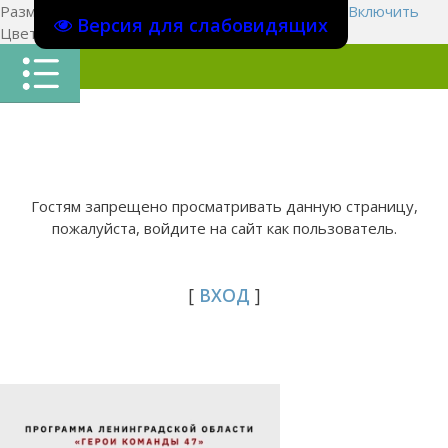
Размер шрифта:
A
A
A
Изображения
Выключить
Включить
Версия для слабовидящих
Цвет сайта
Ц
Ц
Ц
Х
Гостям запрещено просматривать данную страницу,
пожалуйста, войдите на сайт как пользователь.
[
ВХОД
]