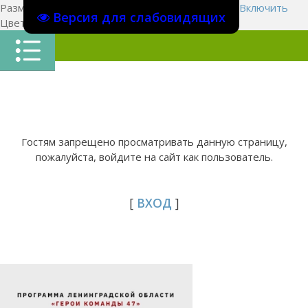
Размер шрифта:
A
A
A
Изображения
Выключить
Включить
Версия для слабовидящих
Цвет сайта
Ц
Ц
Ц
Х
Гостям запрещено просматривать данную страницу,
пожалуйста, войдите на сайт как пользователь.
[
ВХОД
]