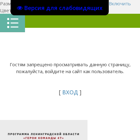
Размер шрифта:
A
A
A
Изображения
Выключить
Включить
Версия для слабовидящих
Цвет сайта
Ц
Ц
Ц
Х
Гостям запрещено просматривать данную страницу,
пожалуйста, войдите на сайт как пользователь.
[
ВХОД
]