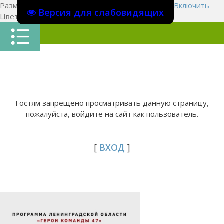
Размер шрифта:
A
A
A
Изображения
Выключить
Включить
Версия для слабовидящих
Цвет сайта
Ц
Ц
Ц
Х
Гостям запрещено просматривать данную страницу,
пожалуйста, войдите на сайт как пользователь.
[
ВХОД
]