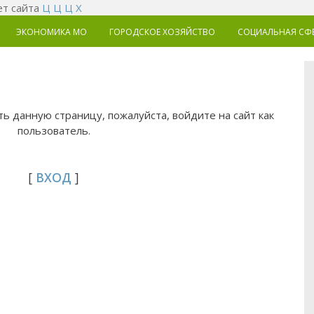
т сайта
Ц
Ц
Ц
Х
ЭКОНОМИКА MO
ГОРОДСКОЕ ХОЗЯЙСТВО
СОЦИАЛЬНАЯ СФ
ь данную страницу, пожалуйста, войдите на сайт как
пользователь.
[
ВХОД
]