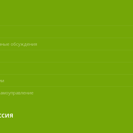
нные обсуждения
ии
самоуправление
ссия