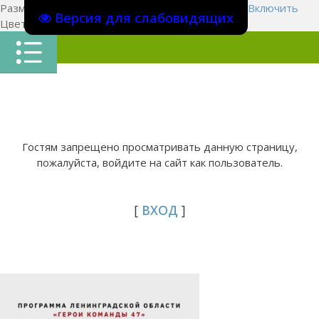
Размер шрифта:
A
A
A
Изображения
Выключить
Включить
Версия для слабовидящих
Цвет сайта
Ц
Ц
Ц
Х
Гостям запрещено просматривать данную страницу,
пожалуйста, войдите на сайт как пользователь.
[
ВХОД
]