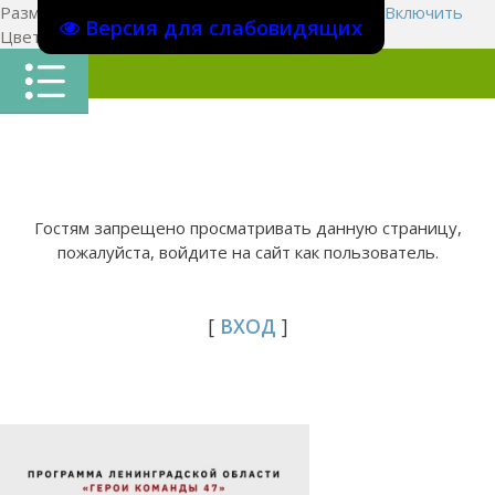
Размер шрифта:
A
A
A
Изображения
Выключить
Включить
Версия для слабовидящих
Цвет сайта
Ц
Ц
Ц
Х
Гостям запрещено просматривать данную страницу,
пожалуйста, войдите на сайт как пользователь.
[
ВХОД
]