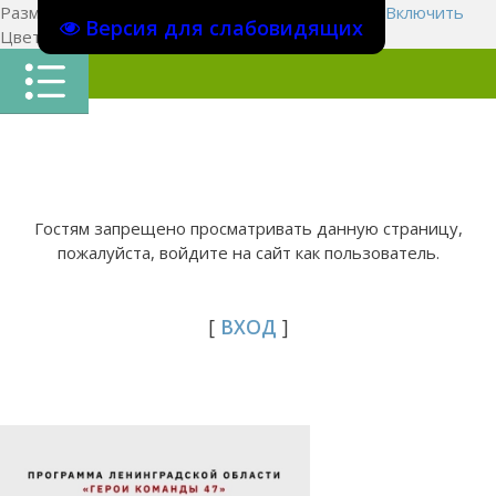
Размер шрифта:
A
A
A
Изображения
Выключить
Включить
Версия для слабовидящих
Цвет сайта
Ц
Ц
Ц
Х
Гостям запрещено просматривать данную страницу,
пожалуйста, войдите на сайт как пользователь.
[
ВХОД
]