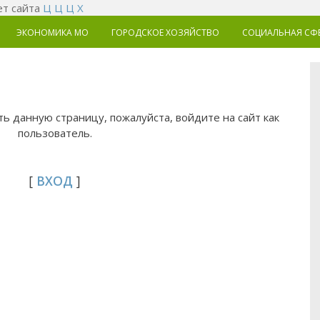
т сайта
Ц
Ц
Ц
Х
ЭКОНОМИКА MO
ГОРОДСКОЕ ХОЗЯЙСТВО
СОЦИАЛЬНАЯ СФ
ь данную страницу, пожалуйста, войдите на сайт как
пользователь.
[
ВХОД
]