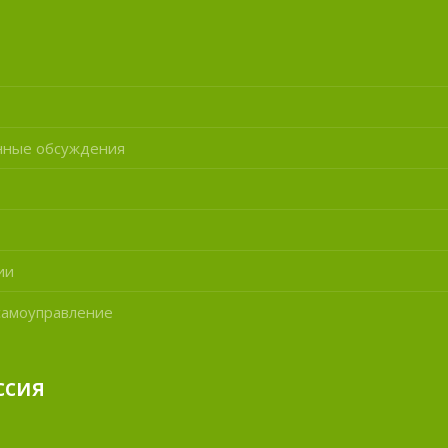
нные обсуждения
ии
самоуправление
ссия