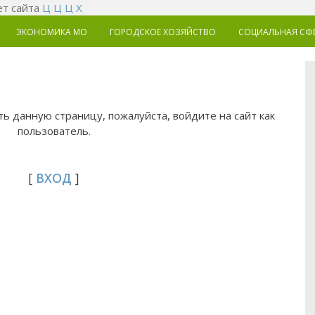
т сайта
Ц
Ц
Ц
Х
ЭКОНОМИКА MO
ГОРОДСКОЕ ХОЗЯЙСТВО
СОЦИАЛЬНАЯ СФ
ь данную страницу, пожалуйста, войдите на сайт как
пользователь.
[
ВХОД
]