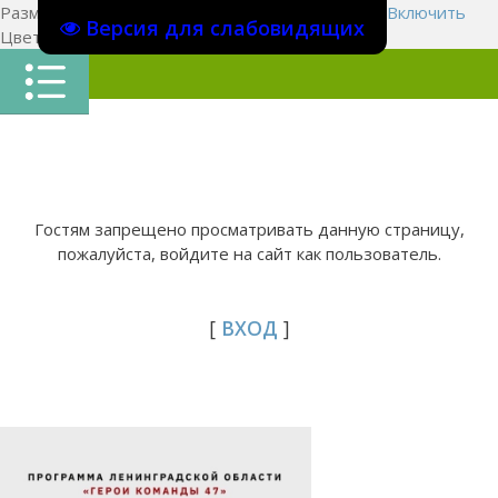
Размер шрифта:
A
A
A
Изображения
Выключить
Включить
Версия для слабовидящих
Цвет сайта
Ц
Ц
Ц
Х
Гостям запрещено просматривать данную страницу,
пожалуйста, войдите на сайт как пользователь.
[
ВХОД
]