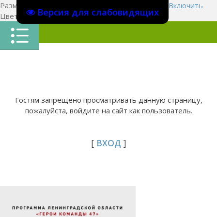
Размер шрифта:
A
A
A
Изображения
Выключить
Включить
Версия для слабовидящих
Цвет сайта
Ц
Ц
Ц
Х
Гостям запрещено просматривать данную страницу,
пожалуйста, войдите на сайт как пользователь.
[
ВХОД
]