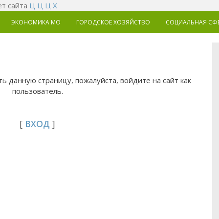
т сайта
Ц
Ц
Ц
Х
ЭКОНОМИКА MO
ГОРОДСКОЕ ХОЗЯЙСТВО
СОЦИАЛЬНАЯ СФ
ь данную страницу, пожалуйста, войдите на сайт как
пользователь.
[
ВХОД
]