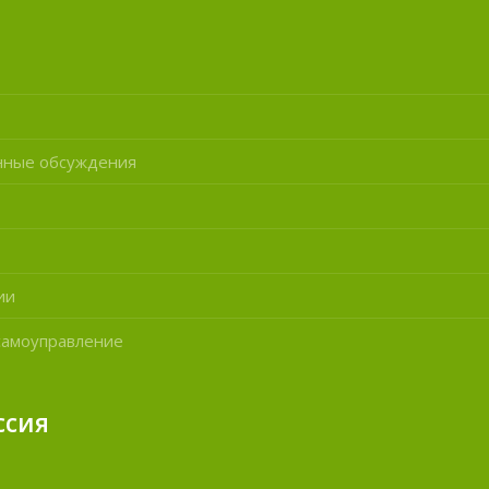
нные обсуждения
ии
самоуправление
ссия