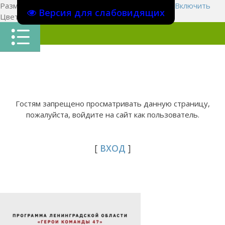
Размер шрифта:
A
A
A
Изображения
Выключить
Включить
Версия для слабовидящих
Цвет сайта
Ц
Ц
Ц
Х
Гостям запрещено просматривать данную страницу,
пожалуйста, войдите на сайт как пользователь.
[
ВХОД
]