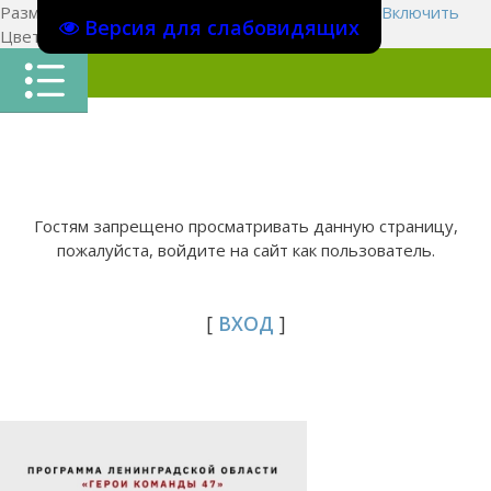
Размер шрифта:
A
A
A
Изображения
Выключить
Включить
Версия для слабовидящих
Цвет сайта
Ц
Ц
Ц
Х
Гостям запрещено просматривать данную страницу,
пожалуйста, войдите на сайт как пользователь.
[
ВХОД
]