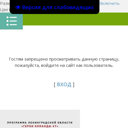
Размер шрифта:
A
A
A
Изображения
Выключить
Включить
Версия для слабовидящих
Цвет сайта
Ц
Ц
Ц
Х
Гостям запрещено просматривать данную страницу,
пожалуйста, войдите на сайт как пользователь.
[
ВХОД
]