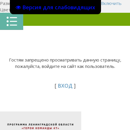
Размер шрифта:
A
A
A
Изображения
Выключить
Включить
Версия для слабовидящих
Цвет сайта
Ц
Ц
Ц
Х
Гостям запрещено просматривать данную страницу,
пожалуйста, войдите на сайт как пользователь.
[
ВХОД
]